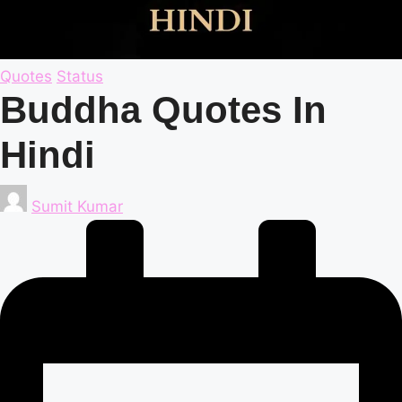
Posted
Quotes
Status
in
Buddha Quotes In
Hindi
Posted
Sumit Kumar
by