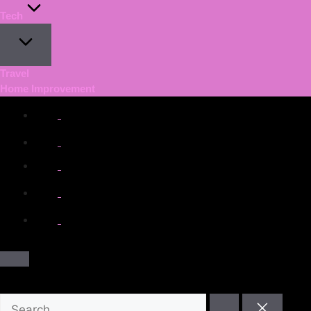
Tech
Travel
Home Improvement
facebook.com
twitter.com
t.me
instagram.com
youtube.com