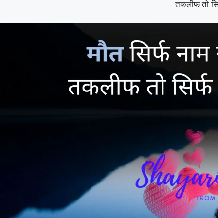
तकलीफ तो सि