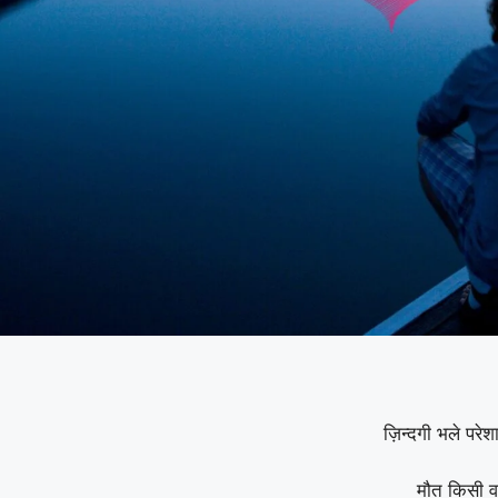
ज़िन्दगी भले परे
मौत किसी व