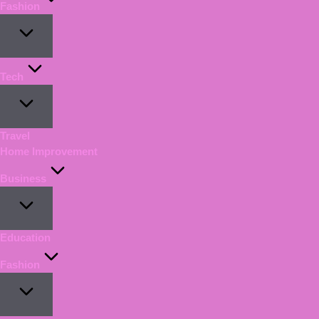
Fashion
Tech
Travel
Home Improvement
Business
Education
Fashion