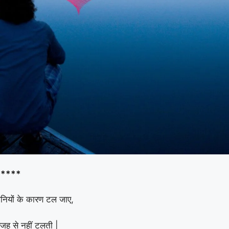
****
शानियों के कारण टल जाए,
जह से नहीं टलती |